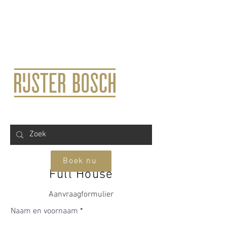
Boek nu
Full House
Aanvraagformulier
Naam en voornaam